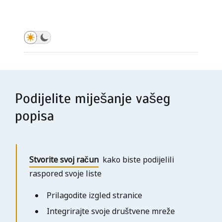
Generirajte slučajni poredak
Generirajte slučajni poredak
Generirajte slučajni poredak
Generirajte slučajni poredak
Generirajte slučajni poredak
Generirajte slučajni poredak
Podijelite miješanje vašeg
popisa
Stvorite svoj račun
kako biste podijelili
raspored svoje liste
Prilagodite izgled stranice
Integrirajte svoje društvene mreže