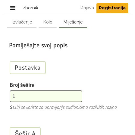
Izbornik
Prijava
Registracija
Izvlačenje
Kolo
Miješanje
Pomiješajte svoj popis
Postavka
Broj šešira
Šeširi se koriste za upravljanje sudionicima različitih razina
Šešir A