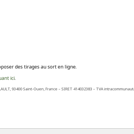
poser des tirages au sort en ligne.
uant ici
.
BILLAULT, 93400 Saint-Ouen, France – SIRET 414032383 – TVA intracommunau