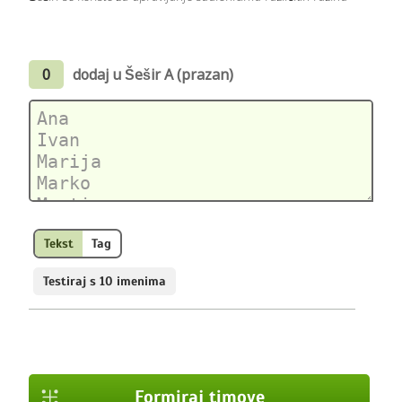
0
dodaj u Šešir A (prazan)
Tekst
Tag
Testiraj s 10 imenima
Formiraj timove