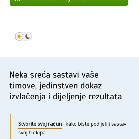
Formiraj timove
Formiraj timove
Formiraj timove
Formiraj timove
Formiraj timove
Formiraj timove
Formiraj timove
Neka sreća sastavi vaše
timove, jedinstven dokaz
izvlačenja i dijeljenje rezultata
Stvorite svoj račun
kako biste podijelili sastav
svojih ekipa