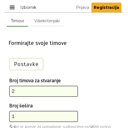
Izbornik
Prijava
Registracija
Timovi
Višekriterijski
Formirajte svoje timove
Postavke
Broj timova za stvaranje
Broj šešira
Šeširi se koriste za upravljanje sudionicima različitih razina