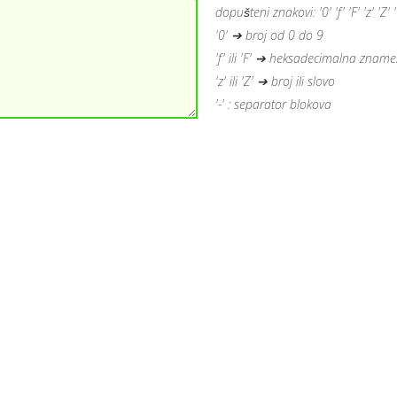
dopušteni znakovi: '0' 'f' 'F' 'z' 'Z' '?
'0' ➔ broj od 0 do 9
'f' ili 'F' ➔ heksadecimalna zname
'z' ili 'Z' ➔ broj ili slovo
'-' : separator blokova