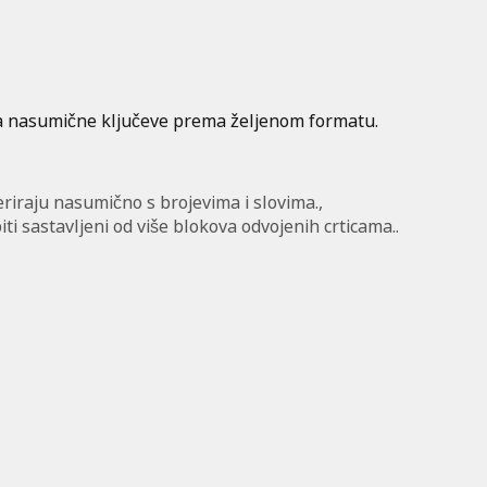
ra nasumične ključeve prema željenom formatu.
eriraju nasumično s brojevima i slovima.,
ti sastavljeni od više blokova odvojenih crticama..