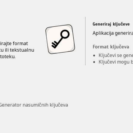
Generiraj ključeve
Aplikacija generi
nirajte format
Format ključeva
cu ili tekstualnu
Ključevi se gen
toteku.
Ključevi mogu bi
Generator nasumičnih ključeva