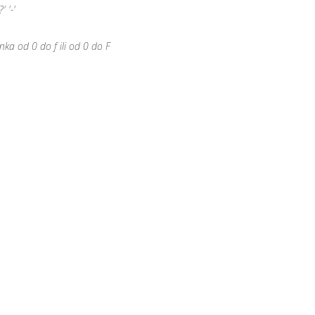
' '-'
nka od 0 do f ili od 0 do F