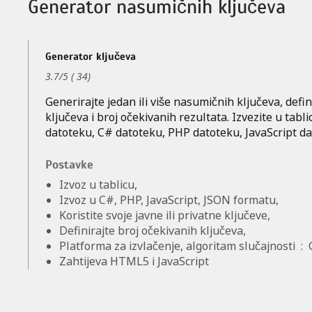
Generator nasumičnih ključeva
Generator ključeva
3.7
/
5
(
34
)
Generirajte jedan ili više nasumičnih ključeva, defi
ključeva i broj očekivanih rezultata. Izvezite u tabli
datoteku, C# datoteku, PHP datoteku, JavaScript da
Postavke
Izvoz u tablicu,
Izvoz u C#, PHP, JavaScript, JSON formatu,
Koristite svoje javne ili privatne ključeve,
Definirajte broj očekivanih ključeva,
Platforma za izvlačenje, algoritam slučajnosti
:
Zahtijeva HTML5 i JavaScript